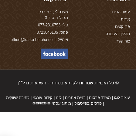
עמוד הבית
מצדה 9 , בני ברק
מגדל ב.ס.ר 3
אודות
טל': 077-2316753
פרויקטים
פקס: 0723845105
תהליך העבודה
אימייל: office@karka-betuha.co.il
צור קשר
© כל הזכויות שמורות לקרקע בטוחה - השקעות נדל׳׳ן
עיצוב לוגו
|
משרד פרסום
|
בניית אתרים
|
לוגו
|
קידום אורגני
|
כתיבה שיווקית
|
פרסום בפייסבוק
|
מיתוג עסקי