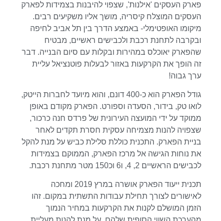
פארק העסקים 'אילנות', שצפוי להיבנות בצמידות לפארק
העסקים המוצלח קיסריה, מושך אליו משקיעים רבים.
מיקומו האופטימלי- באמצע הדרך בין תל אביב לחיפה
ובקרבה לתחנת רכבת ולכבישים ראשיים, מבטיח
שהפארק יאוכלס במהירות ובקלות עם סיום הבנייה. דבר
זה הופך את הקרקעות באזור לבעלות פוטנציאל עליית
ערך גבוה!
גודל הפארק הוא כ-400 דונם, והוא מיועד לחברות הייטק,
לואו טק, בידור, הסעדה וספורט. הפארק מקודם באופן
ממוקד על ידי המועצה העירונית של פרדס חנה כרכור,
שצפויה להנות מצמיחה עסקית חסרת תקדים לאחר
בניית הפארק. התכנית כוללת סלילת כביש על מנת להקל
את נוחות הגישה אל מרכז הפארק, הממוקם בצמידות
לכבישים הראשיים 2, 4, ו6 וכ150 מטר מתחנת רכבת.
תכנית ייעוד הפארק אושרה במרץ 2019 ומחכה
לאישורים לצורך תחילת עבודות התשתית במקום. זהו
הזמן המושלם לקנות את הקרקעות במחיר הנמוך
מהערכת השווי הסופית שלהם, על מנת להנות מעליית